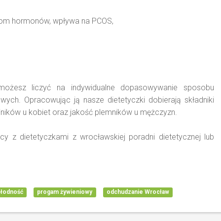
iom hormonów, wpływa na PCOS,
 możesz liczyć na indywidualne dopasowywanie sposobu
owych. Opracowując ją nasze dietetyczki dobierają składniki
jników u kobiet oraz jakość plemników u mężczyzn.
 z dietetyczkami z wrocławskiej poradni dietetycznej lub
płodność
progam żywieniowy
odchudzanie Wrocław