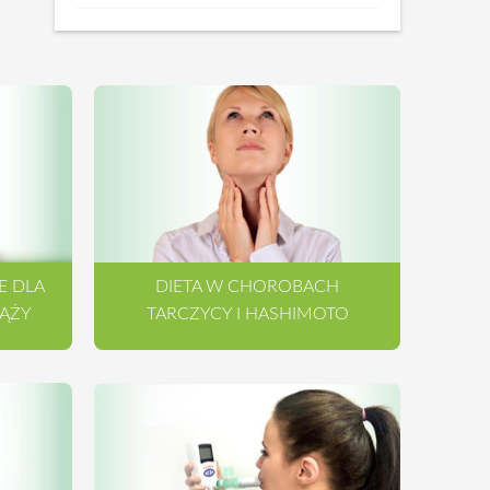
E DLA
DIETA W CHOROBACH
IĄŻY
TARCZYCY I HASHIMOTO