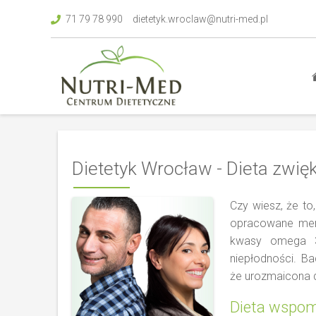
71 79 78 990
dietetyk.wroclaw@nutri-med.pl
Dietetyk Wrocław - Dieta zwię
Czy wiesz, że t
opracowane menu
kwasy omega 3 
niepłodności. B
że urozmaicona d
Dieta wspoma