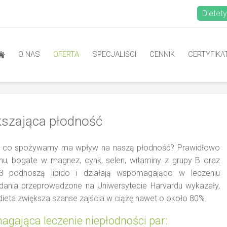
Dietety
O NAS
OFERTA
SPECJALIŚCI
CENNIK
CERTYFIKA
kszająca płodność
o, co spożywamy ma wpływ na naszą płodność? Prawidłowo
, bogate w magnez, cynk, selen, witaminy z grupy B oraz
podnoszą libido i działają wspomagająco w leczeniu
adania przeprowadzone na Uniwersytecie Harvardu wykazały,
ieta zwiększa szanse zajścia w ciążę nawet o około 80%.
gająca leczenie niepłodności par: