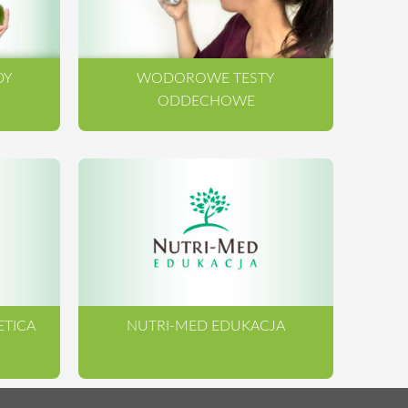
DY
WODOROWE TESTY
ODDECHOWE
ETICA
NUTRI-MED EDUKACJA