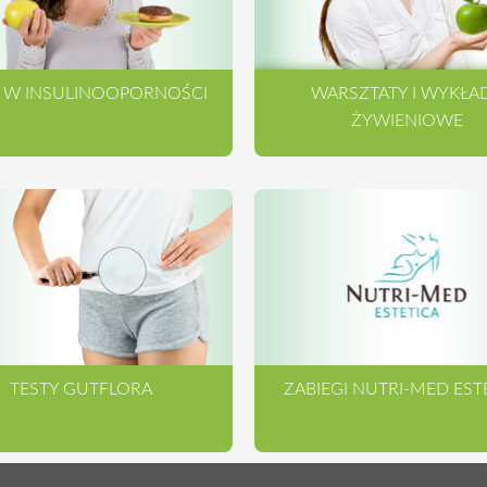
A W INSULINOOPORNOŚCI
WARSZTATY I WYKŁA
ŻYWIENIOWE
TESTY GUTFLORA
ZABIEGI NUTRI-MED EST