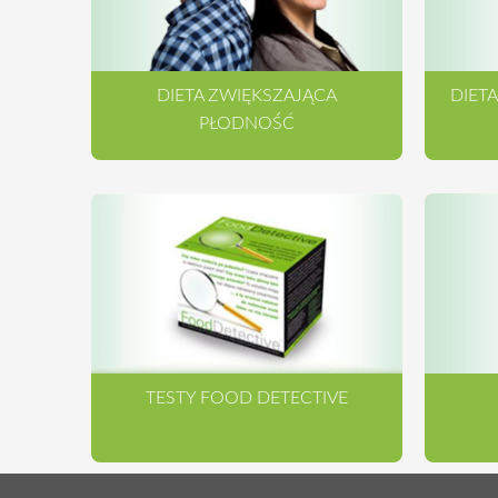
DIETA ZWIĘKSZAJĄCA
DIET
PŁODNOŚĆ
TESTY FOOD DETECTIVE