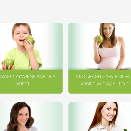
RAMY ŻYWIENIOWE DLA
PROGRAMY ŻYWIENIOW
DZIECI
KOBIET W CIĄŻY I PO C